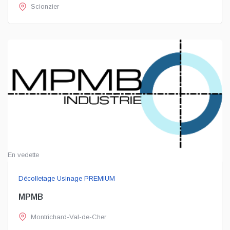
Scionzier
En vedette
Décolletage Usinage PREMIUM
MPMB
Montrichard-Val-de-Cher