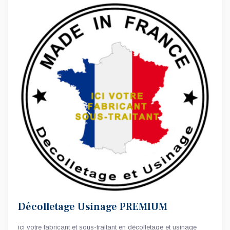
Décolletage Usinage PREMIUM
ici votre fabricant et sous-traitant en décolletage et usinage