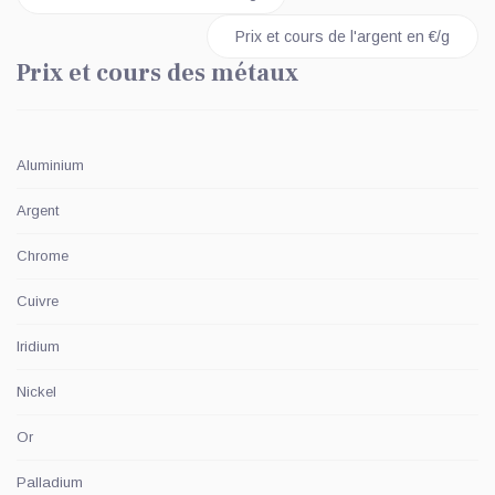
Article suivant : Prix et cours de l'arg
Prix et cours de l'argent en €/g
Prix et cours des métaux
Aluminium
Argent
Chrome
Cuivre
Iridium
Nickel
Or
Palladium