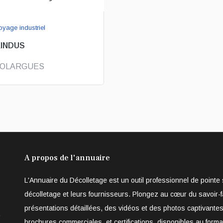
oyage industriel
KINDUS
OLARGUES
A propos de l'annuaire
L'Annuaire du Décolletage est un outil professionnel de point
décolletage et leurs fournisseurs. Plongez au cœur du savoir-f
présentations détaillées, des vidéos et des photos captivantes
e
brochures commerciales, et certifications, disponibles au form