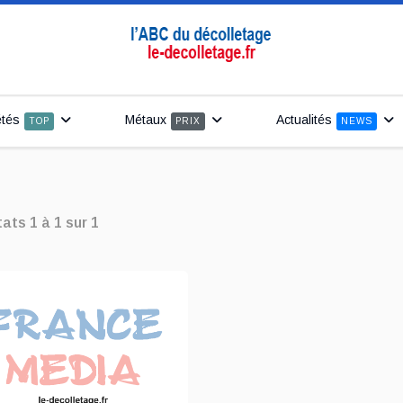
étés
Métaux
Actualités
TOP
PRIX
NEWS
tats
1
à
1
sur
1