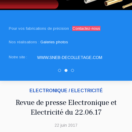
Pour vos fabrications de précision :
Contactez-nous
Nos réalisations :
Galeries photos
Notre site :
WWW.SNEB-DECOLLETAGE.COM
Decolletage.xyz
SNED DECOLLETAGE
DRAULT DECOLLEAGE
ELECTRONIQUE / ELECTRICITÉ
Revue de presse Electronique et
Electricité du 22.06.17
22 juin 2017