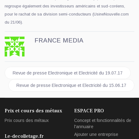
regroupe également des investisseurs américains et sud-coréens,
pour le rachat de sa division semi-conducteurs (UsineNouvelle.com
du 21/06).
FRANCE MEDIA
Article précédent : Revue de presse Electronique et Electricité 
Revue de presse Electronique et Electricité du 19.07.17
Article suivant : Revue de presse Electronique et Electricité d
Revue de presse Electronique et Electricité du 15.06.17
Prix et cours des métaux
ESPACE PRO
Prix cours des métaux
Concept et fonctionnalités de
l'annuaire
Ajouter une entreprise
Le-decolletage.fr