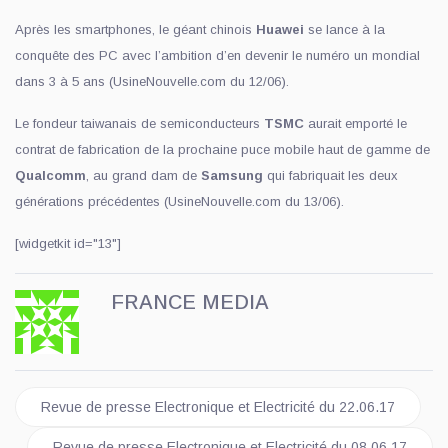
Après les smartphones, le géant chinois
Huawei
se lance à la
conquête des PC avec l’ambition d’en devenir le numéro un mondial
dans 3 à 5 ans (UsineNouvelle.com du 12/06).
Le fondeur taiwanais de semiconducteurs
TSMC
aurait emporté le
contrat de fabrication de la prochaine puce mobile haut de gamme de
Qualcomm
, au grand dam de
Samsung
qui fabriquait les deux
générations précédentes (UsineNouvelle.com du 13/06).
[widgetkit id="13"]
FRANCE MEDIA
Article précédent : Revue de presse Electronique et Electricité 
Revue de presse Electronique et Electricité du 22.06.17
Article suivant : Revue de presse Electronique et Electricité d
Revue de presse Electronique et Electricité du 08.06.17