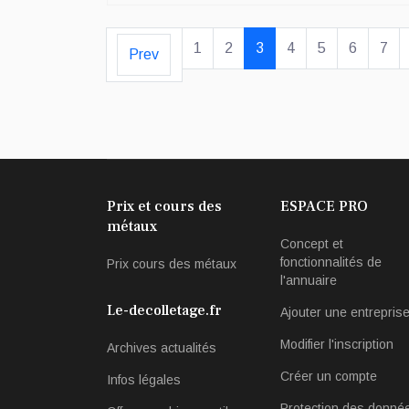
1
2
3
4
5
6
7
Prev
Prix et cours des
ESPACE PRO
métaux
Concept et
fonctionnalités de
Prix cours des métaux
l'annuaire
Le-decolletage.fr
Ajouter une entrepris
Modifier l'inscription
Archives actualités
Créer un compte
Infos légales
Protection des donné