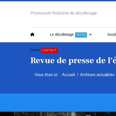
Promouvoir l'industrie du décolletage
Entrées d
Le décolletage
Soci
INFOS
Devis
CONTACT
Revue de presse de l'é
Vous êtes ici :
Accueil
Archives actualités