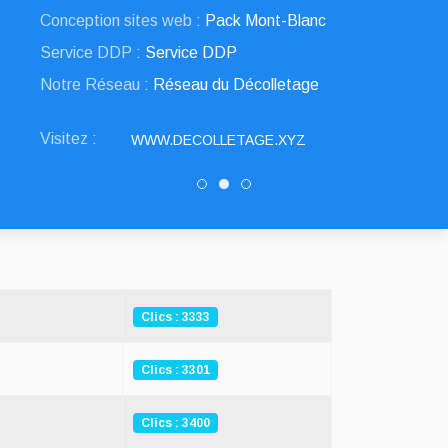
Conception sites web :
Pack Mont-Blanc
Service DDP :
Service DDP
Notre Réseau :
Réseau du Décolletage
Visitez :
WWW.DECOLLETAGE.XYZ
SNED DECOLLETAGE
Decolletage.xyz
DRAULT DECOLLEAGE
Clics : 3333
Clics : 3301
Clics : 3400