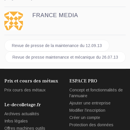
FRANCE MEDIA
Article précédent : Revue de presse de la maintenance du 12.0
Revue de presse de la maintenance du 12.09.13
Article suivant : Revue de presse maintenance et mécanique du
Revue de presse maintenance et mécanique du 26.07.13
Prix et cours des métaux
ESPACE PRO
Prix cours des métaux
Concept et fonctionnalités de
l'annuaire
Ajouter une entreprise
Le-decolletage.fr
Modifier l'inscription
Archives actualités
Créer un compte
Infos légales
Protection des données
Offres machines outils