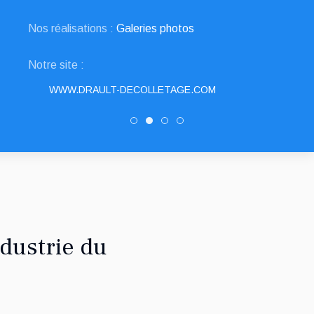
Nos réalisations :
Galeries photos
Notre site :
WWW.DRAULT-DECOLLETAGE.COM
PATUREL DECOLLETAGE
DRAULT DECOLLETAGE
Decolletage.xyz
SNED DECOLLETAGE
dustrie du