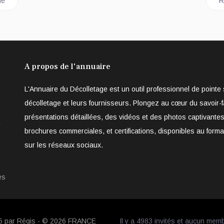
 métaux et plastique
A
ue
R
A propos de l'annuaire
L'Annuaire du Décolletage est un outil professionnel de point
décolletage et leurs fournisseurs. Plongez au cœur du savoir-f
présentations détaillées, des vidéos et des photos captivantes
e
brochures commerciales, et certifications, disponibles au form
sur les réseaux sociaux.
es
05 par Régis - © 2026
FRANCE
Il y a 4983 invités et aucun mem