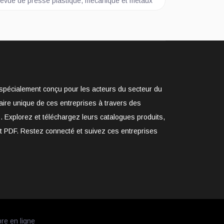
rticle suivant : Revue de presse plastique, mécanique et métaux
evue de presse plastique, mécanique et métaux
e spécialement conçu pour les acteurs du secteur du
aire unique de ces entreprises à travers des
. Explorez et téléchargez leurs catalogues produits,
at PDF. Restez connecté et suivez ces entreprises
bre en ligne