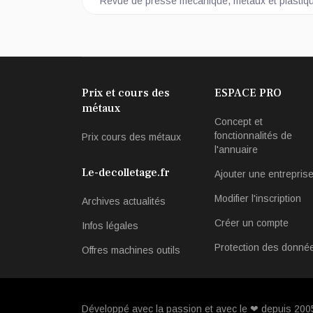
Article précédent : Revue de presse mécanique,
Revue de presse mécanique, métaux et plastiq
Prix et cours des
ESPACE PRO
métaux
Concept et
fonctionnalités de
Prix cours des métaux
l'annuaire
Le-decolletage.fr
Ajouter une entrepris
Modifier l'inscription
Archives actualités
Créer un compte
Infos légales
Protection des donné
Offres machines outils
Développé avec la passion et avec le ❤ depuis 20