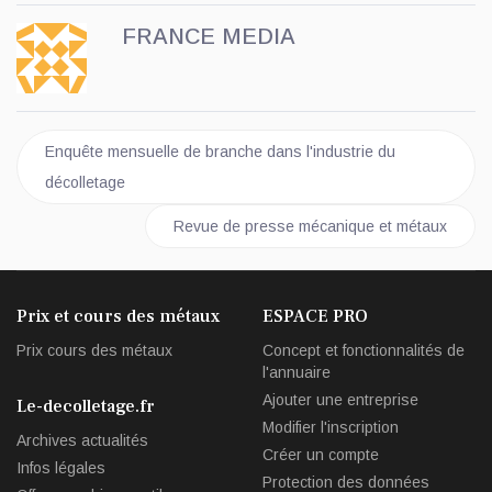
FRANCE MEDIA
Article précédent : Enquête mensuelle de branche dans l'industr
Enquête mensuelle de branche dans l'industrie du
décolletage
Article suivant : Revue de presse mécanique 
Revue de presse mécanique et métaux
Prix et cours des métaux
ESPACE PRO
Prix cours des métaux
Concept et fonctionnalités de
l'annuaire
Ajouter une entreprise
Le-decolletage.fr
Modifier l'inscription
Archives actualités
Créer un compte
Infos légales
Protection des données