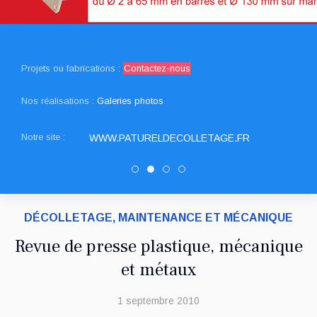
Projets ou fabrications :
Contactez-nous
Nos réalisations :
Galeries photos
Notre site :
WWW.PATURELDECOLLETAGE.FR
Decolletage.xyz
PATUREL DECOLLETAGE
DRAULT DECOLLETAGE
SNED DECOLLETAGE
DÉCOLLETAGE, MAINTENANCE ET MÉCANIQUE
Revue de presse plastique, mécanique
et métaux
1 septembre 2010