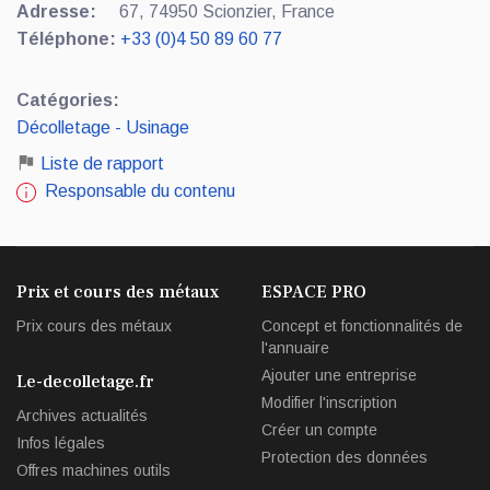
Adresse:
67, 74950 Scionzier, France
Téléphone:
+33 (0)4 50 89 60 77
Catégories:
Décolletage - Usinage
Liste de rapport
Responsable du contenu
Prix et cours des métaux
ESPACE PRO
Prix cours des métaux
Concept et fonctionnalités de
l'annuaire
Ajouter une entreprise
Le-decolletage.fr
Modifier l'inscription
Archives actualités
Créer un compte
Infos légales
Protection des données
Offres machines outils