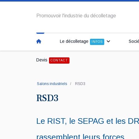
Promouvoir l'industrie du décolletage
Le décolletage
Soci
INFOS
Devis
CONTACT
Salons industriels
RSD3
RSD3
Le RIST, le SEPAG et les
rassemblent leurs forces