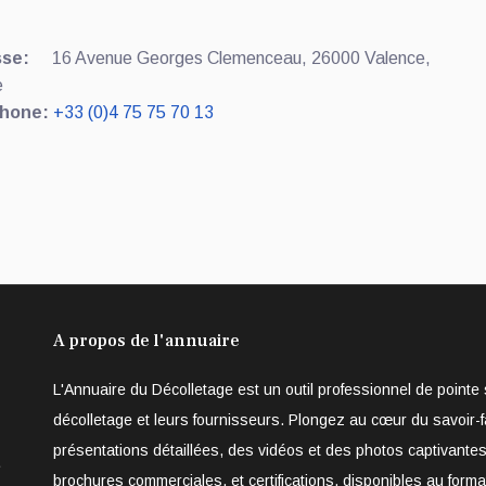
se:
16 Avenue Georges Clemenceau, 26000 Valence,
e
hone:
+33 (0)4 75 75 70 13
A propos de l'annuaire
L'Annuaire du Décolletage est un outil professionnel de point
décolletage et leurs fournisseurs. Plongez au cœur du savoir-f
présentations détaillées, des vidéos et des photos captivantes
e
brochures commerciales, et certifications, disponibles au form