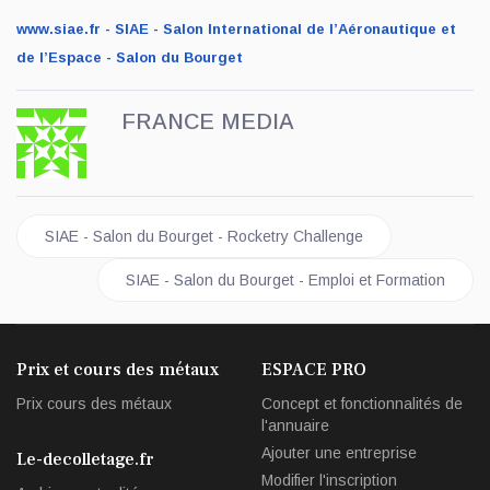
www.siae.fr - SIAE - Salon International de l’Aéronautique et
de l’Espace - Salon du Bourget
FRANCE MEDIA
Article précédent : SIAE - Salon du Bourget - Rocketry Challeng
SIAE - Salon du Bourget - Rocketry Challenge
Article suivant : SIAE - Salon du Bourget - Emploi et
SIAE - Salon du Bourget - Emploi et Formation
Prix et cours des métaux
ESPACE PRO
Prix cours des métaux
Concept et fonctionnalités de
l'annuaire
Ajouter une entreprise
Le-decolletage.fr
Modifier l'inscription