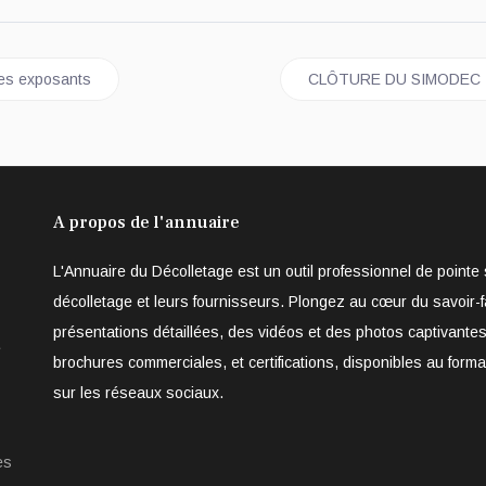
nnement salué par les exposants
Article suivant : CLÔTURE
les exposants
CLÔTURE DU SIMODEC 2018 
A propos de l'annuaire
L'Annuaire du Décolletage est un outil professionnel de point
décolletage et leurs fournisseurs. Plongez au cœur du savoir-f
présentations détaillées, des vidéos et des photos captivantes
e
brochures commerciales, et certifications, disponibles au form
sur les réseaux sociaux.
es