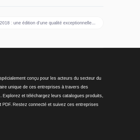
 DU SIMODEC 2018 : une édition d’une qualité exceptionnelle...
: une édition d’une qualité exceptionnelle...
e spécialement conçu pour les acteurs du secteur du
aire unique de ces entreprises à travers des
. Explorez et téléchargez leurs catalogues produits,
at PDF. Restez connecté et suivez ces entreprises