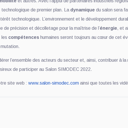
mobilité
et autres. Avec l’appui de partenaires industriels régiona
e technologique de premier plan. La
dynamique
du salon sera f
 d’intérêt technologique. L’environnement et le développement dur
 de précision et décolletage pour la maîtrise de l’
énergie
, et 
, les
compétences
humaines seront toujours au cœur de cet év
n mutation.
r l’ensemble des acteurs du secteur et, ainsi, contribuer à la 
 désireux de participer au Salon SIMODEC 2022.
tre site web :
www.salon-simodec.com
ainsi que toutes les vid