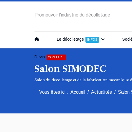
Promouvoir l'industrie du décolletage
Le décolletage
Soci
INFOS
Devis
CONTACT
Salon SIMODEC
Salon du décolletage et de la fabrication mécanique 
Vous êtes ici :
Accueil
Actualités
Salon