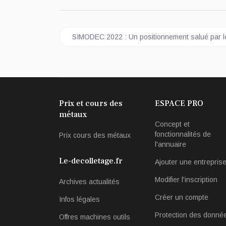
Article précédent : SIMODEC 2022 : Un positio
SIMODEC 2022 : Un positionnement salué par 
Prix et cours des
ESPACE PRO
métaux
Concept et
fonctionnalités de
Prix cours des métaux
l'annuaire
Le-decolletage.fr
Ajouter une entrepris
Modifier l'inscription
Archives actualités
Créer un compte
Infos légales
Protection des donné
Offres machines outils