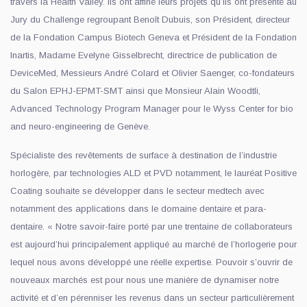
travers la Health Valley. Ils ont affiné leurs projets qu’ils ont présenté au
Jury du Challenge regroupant Benoît Dubuis, son Président, directeur
de la Fondation Campus Biotech Geneva et Président de la Fondation
Inartis, Madame Evelyne Gisselbrecht, directrice de publication de
DeviceMed, Messieurs André Colard et Olivier Saenger, co-fondateurs
du Salon EPHJ-EPMT-SMT ainsi que Monsieur Alain Woodtli,
Advanced Technology Program Manager pour le Wyss Center for bio
and neuro-engineering de Genève.
Spécialiste des revêtements de surface à destination de l’industrie
horlogère, par technologies ALD et PVD notamment, le lauréat Positive
Coating souhaite se développer dans le secteur medtech avec
notamment des applications dans le domaine dentaire et para-
dentaire. « Notre savoir-faire porté par une trentaine de collaborateurs
est aujourd’hui principalement appliqué au marché de l’horlogerie pour
lequel nous avons développé une réelle expertise. Pouvoir s’ouvrir de
nouveaux marchés est pour nous une manière de dynamiser notre
activité et d’en pérenniser les revenus dans un secteur particulièrement