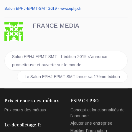
Salon EPHJ-EPMT-SMT 2019 - www.ephj.ch
FRANCE MEDIA
Article précédent : Salon EPHJ-EPMT-SMT - L’édition 2019 s’an
Salon EPHJ-EPMT-SMT - L’édition 2019 s’annonce
prometteuse et ouverte sur le monde
Article suivant : Le Salon EPHJ-EPMT-SMT lance sa 17èm
Le Salon EPHJ-EPMT-SMT lance sa 17ème édition
Prix et cours des métaux
ESPACE PRO
Prix cours des métaux
Concept et fonctionnalités de
l'annuaire
Ajouter une entreprise
Le-decolletage.fr
Modifier l'inscription