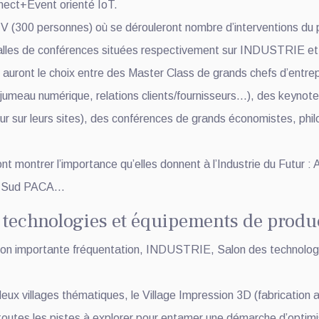
onnect+Event orienté IoT.
V (300 personnes) où se dérouleront nombre d’intervention
salles de conférences situées respectivement sur INDUSTRIE 
s auront le choix entre des Master Class de grands chefs d’entre
, jumeau numérique, relations clients/fournisseurs…), des keynote
ur sur leurs sites), des conférences de grands économistes, phi
ront montrer l’importance qu’elles donnent à l’Industrie du Futur
e, Sud PACA…
 technologies et équipements de produ
 son importante fréquentation, INDUSTRIE, Salon des technolog
ux villages thématiques, le Village Impression 3D (fabrication ad
outes les pistes à explorer pour entamer une démarche d’optimi