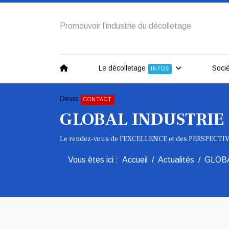
Promouvoir l'industrie du décolletage
Le décolletage
Soci
INFOS
Devis
CONTACT
GLOBAL INDUSTRIE
Le rendez-vous de l'EXCELLENCE et des PERSPECTIVE
Vous êtes ici :
Accueil
Actualités
GLOB