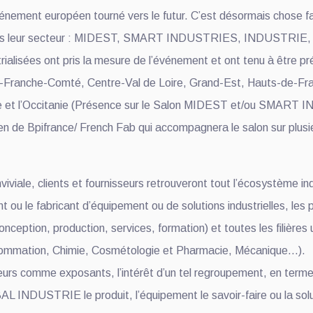
 événement européen tourné vers le futur. C’est désormais cho
s dans leur secteur : MIDEST, SMART INDUSTRIES, INDUSTRIE
trialisées ont pris la mesure de l’événement et ont tenu à être p
Franche-Comté, Centre-Val de Loire, Grand-Est, Hauts-de-Fra
aine et l’Occitanie (Présence sur le Salon MIDEST et/ou SMART
de Bpifrance/ French Fab qui accompagnera le salon sur plusie
viviale, clients et fournisseurs retrouveront tout l’écosystème in
t ou le fabricant d’équipement ou de solutions industrielles, les
nception, production, services, formation) et toutes les filières u
nsommation, Chimie, Cosmétologie et Pharmacie, Mécanique...).
siteurs comme exposants, l’intérêt d’un tel regroupement, en ter
 INDUSTRIE le produit, l’équipement le savoir-faire ou la soluti