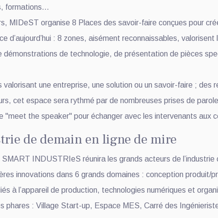
s, formations…
ers, MIDeST organise 8 Places des savoir-faire conçues pour crée
 d’aujourd’hui : 8 zones, aisément reconnaissables, valorisent l
 démonstrations de technologie, de présentation de pièces spect
alorisant une entreprise, une solution ou un savoir-faire ; des
urs, cet espace sera rythmé par de nombreuses prises de paroles
ne "meet the speaker" pour échanger avec les intervenants aux
rie de demain en ligne de mire
ur, SMART INDUSTRIeS réunira les grands acteurs de l’industrie c
res innovations dans 6 grands domaines : conception produit/pro
liés à l’appareil de production, technologies numériques et organi
s phares : Village Start-up, Espace MES, Carré des Ingénieriste