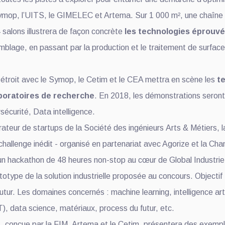
 Symop, l’UITS, le GIMELEC et Artema. Sur 1 000 m², une chaîne
 salons illustrera de façon concrète
les technologies éprouvé
emblage, en passant par la production et le traitement de surface
 étroit avec le Symop, le Cetim et le CEA mettra en scène les
te
aboratoires de recherche
. En 2018, les démonstrations seront
écurité, Data intelligence.
rateur de startups de la Société des ingénieurs Arts & Métiers, 
Ce challenge inédit - organisé en partenariat avec Agorize et la
 un hackathon de 48 heures non-stop au cœur de Global Industrie 
ototype de la solution industrielle proposée au concours. Objectif
futur. Les domaines concernés : machine learning, intelligence art
OT), data science, matériaux, process du futur, etc.
, conçue par la FIM, Artema et le Cetim, présentera des exemp