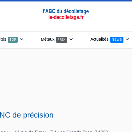
étés
Métaux
Actualités
TOP
PRIX
NEWS
NC de précision