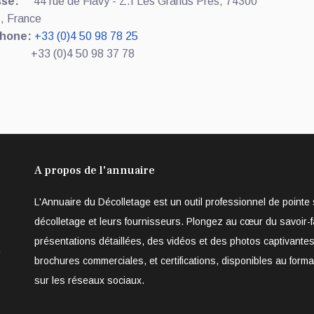
se:
44 rue de Flavy - Z.I Les Grands Prés, 74300
, France
hone:
+33 (0)4 50 98 78 25
+33 (0)4 50 98 37 78
A propos de l'annuaire
L'Annuaire du Décolletage est un outil professionnel de point
décolletage et leurs fournisseurs. Plongez au cœur du savoir-f
présentations détaillées, des vidéos et des photos captivantes
e
brochures commerciales, et certifications, disponibles au form
sur les réseaux sociaux.