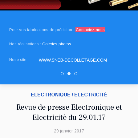
Pour vos fabrications de précision :
Contactez-nous
Nos réalisations :
Galeries photos
Notre site :
WWW.SNEB-DECOLLETAGE.COM
Decolletage.xyz
SNED DECOLLETAGE
DRAULT DECOLLEAGE
ELECTRONIQUE / ELECTRICITÉ
Revue de presse Electronique et
Electricité du 29.01.17
29 janvier 2017