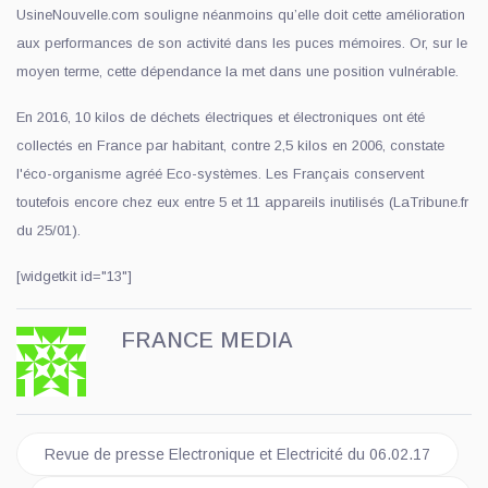
UsineNouvelle.com souligne néanmoins qu’elle doit cette amélioration
aux performances de son activité dans les puces mémoires. Or, sur le
moyen terme, cette dépendance la met dans une position vulnérable.
En 2016, 10 kilos de déchets électriques et électroniques ont été
collectés en France par habitant, contre 2,5 kilos en 2006, constate
l'éco-organisme agréé Eco-systèmes. Les Français conservent
toutefois encore chez eux entre 5 et 11 appareils inutilisés (LaTribune.fr
du 25/01).
[widgetkit id="13"]
FRANCE MEDIA
Article précédent : Revue de presse Electronique et Electricité 
Revue de presse Electronique et Electricité du 06.02.17