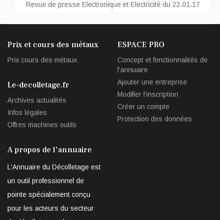
Article suivant : Revue de presse Electronique et Electricité d
Revue de presse Electronique et Electricité du 22.01.17
Prix et cours des métaux
ESPACE PRO
Prix cours des métaux
Concept et fonctionnalités de
l'annuaire
Ajouter une entreprise
Le-decolletage.fr
Modifier l'inscription
Archives actualités
Créer un compte
Infos légales
Protection des données
Offres machines outils
A propos de l'annuaire
L'Annuaire du Décolletage est
un outil professionnel de
pointe spécialement conçu
pour les acteurs du secteur