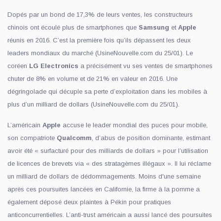
Dopés par un bond de 17,3% de leurs ventes, les constructeurs
chinois ont écoulé plus de smartphones que
Samsung
et
Apple
réunis en 2016. C’est la première fois qu’ils dépassent les deux
leaders mondiaux du marché (UsineNouvelle.com du 25/01). Le
coréen
LG Electronics
a précisément vu ses ventes de smartphones
chuter de 8% en volume et de 21% en valeur en 2016. Une
dégringolade qui décuple sa perte d’exploitation dans les mobiles à
plus d’un milliard de dollars (UsineNouvelle.com du 25/01).
L’américain
Apple
accuse le leader mondial des puces pour mobile,
son compatriote
Qualcomm
, d’abus de position dominante, estimant
avoir été « surfacturé pour des milliards de dollars » pour l’utilisation
de licences de brevets via « des stratagèmes illégaux ». Il lui réclame
un milliard de dollars de dédommagements. Moins d'une semaine
après ces poursuites lancées en Californie, la firme à la pomme a
également déposé deux plaintes à Pékin pour pratiques
anticoncurrentielles. L’anti-trust américain a aussi lancé des poursuites