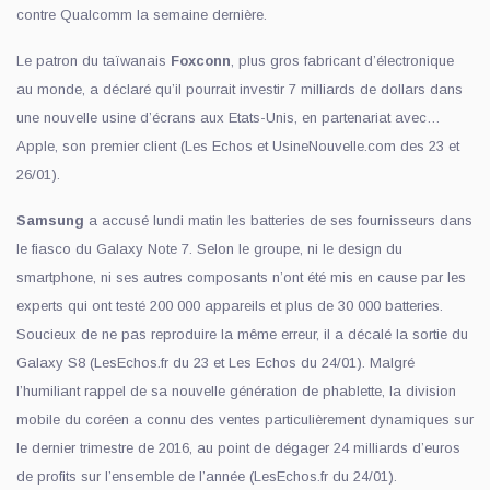
contre Qualcomm la semaine dernière.
Le patron du taïwanais
Foxconn
, plus gros fabricant d’électronique
au monde, a déclaré qu’il pourrait investir 7 milliards de dollars dans
une nouvelle usine d’écrans aux Etats-Unis, en partenariat avec…
Apple, son premier client (Les Echos et UsineNouvelle.com des 23 et
26/01).
Samsung
a accusé lundi matin les batteries de ses fournisseurs dans
le fiasco du Galaxy Note 7. Selon le groupe, ni le design du
smartphone, ni ses autres composants n’ont été mis en cause par les
experts qui ont testé 200 000 appareils et plus de 30 000 batteries.
Soucieux de ne pas reproduire la même erreur, il a décalé la sortie du
Galaxy S8 (LesEchos.fr du 23 et Les Echos du 24/01). Malgré
l’humiliant rappel de sa nouvelle génération de phablette, la division
mobile du coréen a connu des ventes particulièrement dynamiques sur
le dernier trimestre de 2016, au point de dégager 24 milliards d’euros
de profits sur l’ensemble de l’année (LesEchos.fr du 24/01).