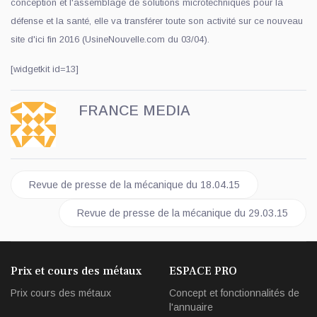
conception et l'assemblage de solutions microtechniques pour la
défense et la santé, elle va transférer toute son activité sur ce nouveau
site d'ici fin 2016 (UsineNouvelle.com du 03/04).
[widgetkit id=13]
FRANCE MEDIA
Article précédent : Revue de presse de la mécanique du 18.04.
Revue de presse de la mécanique du 18.04.15
Article suivant : Revue de presse de la mécanique d
Revue de presse de la mécanique du 29.03.15
Prix et cours des métaux
ESPACE PRO
Prix cours des métaux
Concept et fonctionnalités de
l'annuaire