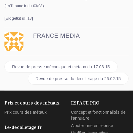
(LaTribune.fr du 03/03).
[widgetkit id=13]
FRANCE MEDIA
Article précédent : Revue de presse mécanique et métaux du 17
Revue de presse mécanique et métaux du 17.03.15
Article suivant : Revue de presse du décolletage d
Revue de presse du décolletage du 26.02.15
Prix et cours des métaux
ESPACE PRO
Prix cours des métaux
Concept et fonctionnalités de
l'annuaire
Ajouter une entreprise
Le-decolletage.fr