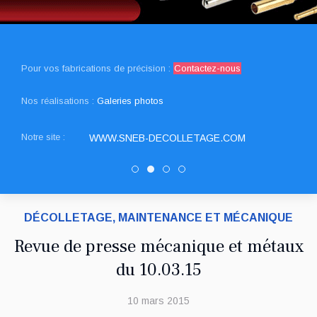
Pour vos fabrications de précision :
Contactez-nous
Nos réalisations :
Galeries photos
Notre site :
WWW.SNEB-DECOLLETAGE.COM
PATUREL DECOLLETAGE
SNED DECOLLETAGE
Decolletage.xyz
DRAULT DECOLLETAGE
DÉCOLLETAGE, MAINTENANCE ET MÉCANIQUE
Revue de presse mécanique et métaux
du 10.03.15
10 mars 2015