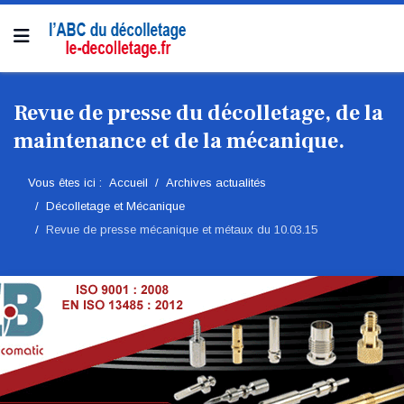
Revue de presse du décolletage, de la
maintenance et de la mécanique.
Vous êtes ici :
Accueil
Archives actualités
Décolletage et Mécanique
Revue de presse mécanique et métaux du 10.03.15