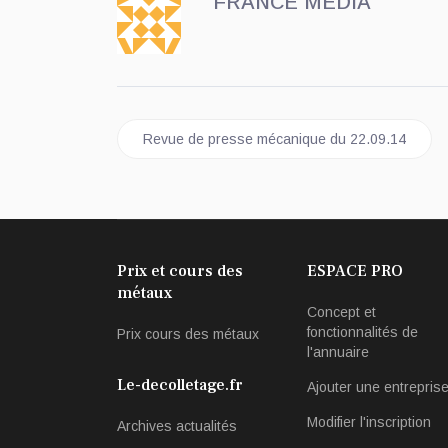
FRANCE MEDIA
Article précédent : Revue de presse mécanique
Revue de presse mécanique du 22.09.14
Prix et cours des
ESPACE PRO
métaux
Concept et
fonctionnalités de
Prix cours des métaux
l'annuaire
Le-decolletage.fr
Ajouter une entrepris
Modifier l'inscription
Archives actualités