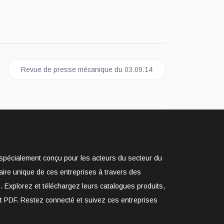
Article suivant : Revue de presse mécanique du 03.09.14
Revue de presse mécanique du 03.09.14
e spécialement conçu pour les acteurs du secteur du
aire unique de ces entreprises à travers des
. Explorez et téléchargez leurs catalogues produits,
at PDF. Restez connecté et suivez ces entreprises