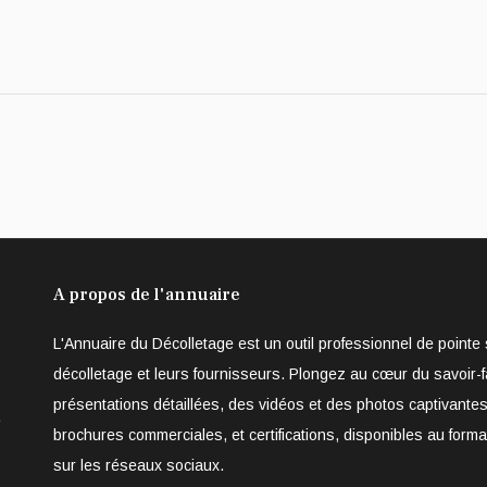
 du 22.09.14
A propos de l'annuaire
L'Annuaire du Décolletage est un outil professionnel de point
décolletage et leurs fournisseurs. Plongez au cœur du savoir-f
présentations détaillées, des vidéos et des photos captivantes
e
brochures commerciales, et certifications, disponibles au form
sur les réseaux sociaux.