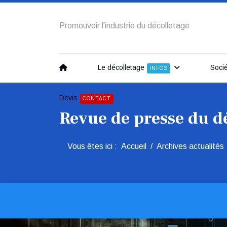
Promouvoir l'industrie du décolletage
Le décolletage
Soci
INFOS
Devis
CONTACT
Revue de presse du d
Vous êtes ici :
Accueil
Archives actualités