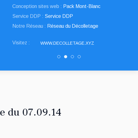
Conception sites web :
Pack Mont-Blanc
Service DDP :
Service DDP
Notre Réseau :
Réseau du Décolletage
Visitez :
WWW.DECOLLETAGE.XYZ
DRAULT DECOLLETAGE
Decolletage.xyz
SNED DECOLLETAGE
PATUREL DECOLLETAG
e du 07.09.14