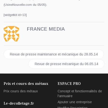
(UsineNouvelle.com du 05/05).
[widgetkit id=13]
FRANCE MEDIA
Article précédent : Revue de presse maintenance et mécanique
Revue de presse maintenance et mécanique du 28.05.14
Article suivant : Revue de presse mécanique du
Revue de presse mécanique du 06.05.14
Prix et cours des métaux
ESPACE PRO
Prix cours des métaux
Concept et fonctionnalités de
l'annuaire
Ajouter une entreprise
Le-decolletage.fr