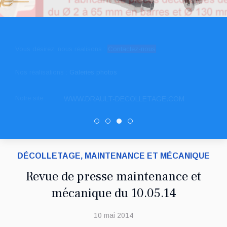
Vous désirez, nous réalisons :
Contactez-nous
Nos réalisations :
Galeries photos
Notre site :
WWW.DRAULT-DECOLLETAGE.COM
SNED DECOLLETAGE
PATUREL DECOLLETAGE
DRAULT DECOLLETAGE
Decolletage.xyz
DÉCOLLETAGE, MAINTENANCE ET MÉCANIQUE
Revue de presse maintenance et
mécanique du 10.05.14
10 mai 2014