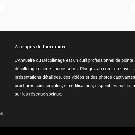
nique du 04.10.13
A propos de l'annuaire
L'Annuaire du Décolletage est un outil professionnel de point
décolletage et leurs fournisseurs. Plongez au cœur du savoir-f
présentations détaillées, des vidéos et des photos captivantes
e
brochures commerciales, et certifications, disponibles au form
sur les réseaux sociaux.
es