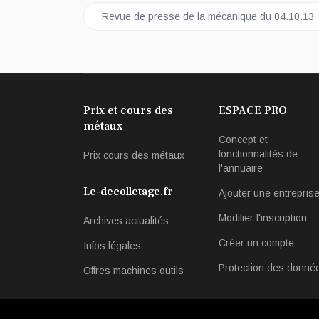
Article précédent : Revue de presse de la méca
Revue de presse de la mécanique du 04.10.13
Prix et cours des
ESPACE PRO
métaux
Concept et
fonctionnalités de
Prix cours des métaux
l'annuaire
Le-decolletage.fr
Ajouter une entrepris
Modifier l'inscription
Archives actualités
Créer un compte
Infos légales
Protection des donné
Offres machines outils