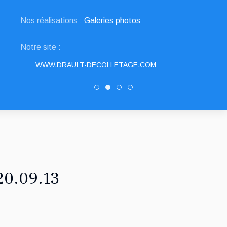
Nos réalisations :
Galeries photos
Notre site :
WWW.DRAULT-DECOLLETAGE.COM
SNED DECOLLETAGE
DRAULT DECOLLETAGE
Decolletage.xyz
PATUREL DECOLLETAG
20.09.13