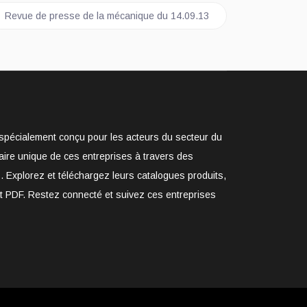
Article suivant : Revue de presse de la mécanique du 14.09.13
Revue de presse de la mécanique du 14.09.13
e spécialement conçu pour les acteurs du secteur du
aire unique de ces entreprises à travers des
. Explorez et téléchargez leurs catalogues produits,
at PDF. Restez connecté et suivez ces entreprises