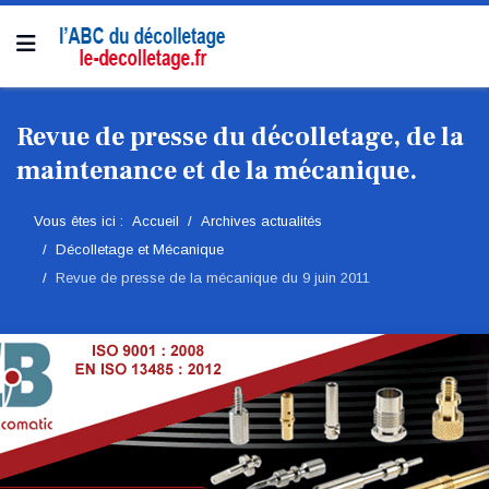
Revue de presse du décolletage, de la
maintenance et de la mécanique.
Vous êtes ici :
Accueil
Archives actualités
Décolletage et Mécanique
Revue de presse de la mécanique du 9 juin 2011