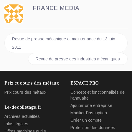
FRANCE MEDIA
Article précédent : Revue de presse mécanique et maintenance 
Revue de presse mécanique et maintenance du 13 juin
2011
Article suivant : Revue de presse des industries m
Revue de presse des industries mécaniques
Prix et cours des métaux
ESPACE PRO
Prix cours des métaux
Concept et fonctionnalités de
l'annuaire
Ajouter une entreprise
Le-decolletage.fr
Modifier l'inscription
Archives actualités
Créer un compte
Infos légales
Protection des données
Offres machines outils