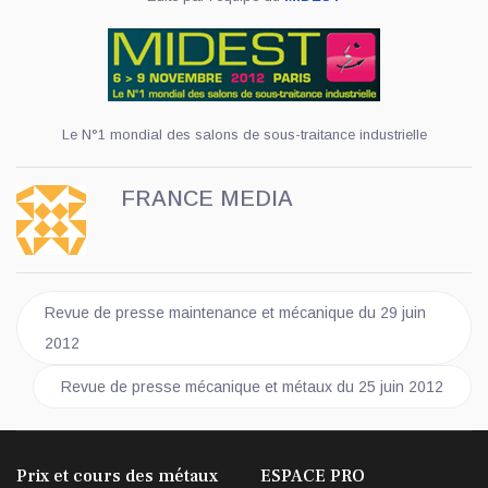
Le N°1 mondial des salons de sous-traitance industrielle
FRANCE MEDIA
Article précédent : Revue de presse maintenance et mécanique 
Revue de presse maintenance et mécanique du 29 juin
2012
Article suivant : Revue de presse mécanique et métaux du 25
Revue de presse mécanique et métaux du 25 juin 2012
Prix et cours des métaux
ESPACE PRO