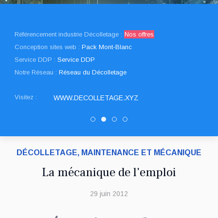
Référencement industrie Décolletage :
Nos offres
Conception sites web :
Pack Mont-Blanc
Service DDP :
Service DDP
Notre Réseau :
Réseau du Décolletage
Visitez :
WWW.DECOLLETAGE.XYZ
DRAULT DECOLLETAGE
Decolletage.xyz
PATUREL DECOLLETAGE
SNED DECOLLETAGE
DÉCOLLETAGE, MAINTENANCE ET MÉCANIQUE
La mécanique de l'emploi
29 juin 2012