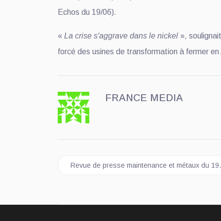
Echos du 19/06).
«
La crise s'aggrave dans le nickel
», soulignai
forcé des usines de transformation à fermer en
FRANCE MEDIA
Article précédent : Revue de presse maintenan
Revue de presse maintenance et métaux du 19