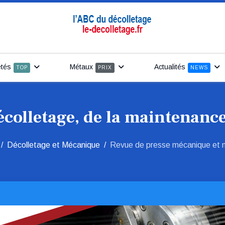
étés
Métaux
Actualités
TOP
PRIX
NEWS
écolletage, de la maintenance
Décolletage et Mécanique
Revue de presse mécanique et 