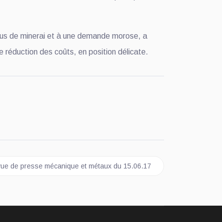
plus de minerai et à une demande morose, a
de réduction des coûts, en position délicate.
icle suivant : Revue de presse mécanique et métaux du 15.06.17
ue de presse mécanique et métaux du 15.06.17