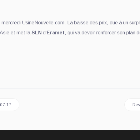
t mercredi UsineNouvelle.com. La baisse des prix, due à un sur
 Asie et met la
SLN
d'
Eramet
, qui va devoir renforcer son plan 
ce et métaux du 19.07.17
Art
.07.17
Rev