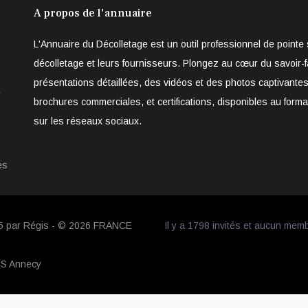
A propos de l'annuaire
L'Annuaire du Décolletage est un outil professionnel de point
décolletage et leurs fournisseurs. Plongez au cœur du savoir-f
présentations détaillées, des vidéos et des photos captivantes
e
brochures commerciales, et certifications, disponibles au form
sur les réseaux sociaux.
es
05 par Régis - © 2026
FRANCE
Il y a 1798 invités et aucun mem
CS Annecy