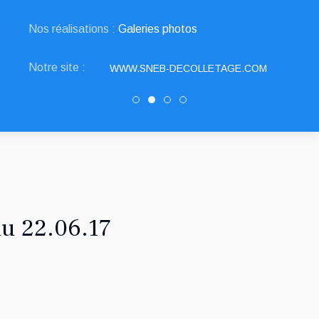
Nos réalisations :
Galeries photos
Notre site :
WWW.SNEB-DECOLLETAGE.COM
Decolletage.xyz
SNED DECOLLETAGE
PATUREL DECOLLETAGE
DRAULT DECOLLETAG
u 22.06.17