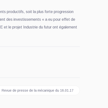
s productifs, soit la plus forte progression
ent des investissements « a eu pour effet de
et le projet Industrie du futur ont également
Article suivant : Revue de presse de la mécanique du 16.01.17
Revue de presse de la mécanique du 16.01.17