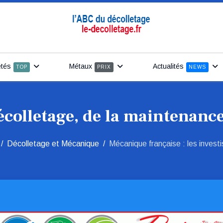
étés
Métaux
Actualités
TOP
PRIX
NEWS
écolletage, de la maintenance
Décolletage et Mécanique
Mécanique française : les invest