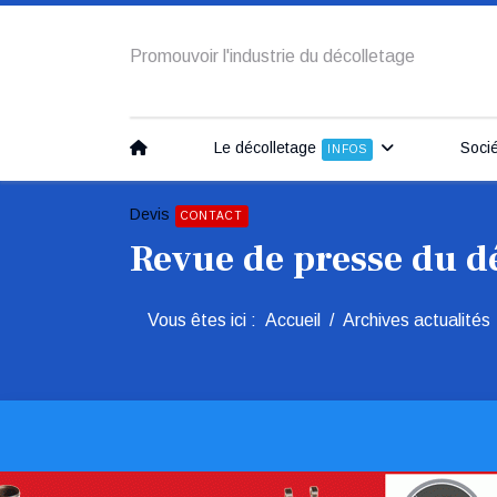
Promouvoir l'industrie du décolletage
Le décolletage
Soci
INFOS
Devis
CONTACT
Revue de presse du d
Vous êtes ici :
Accueil
Archives actualités