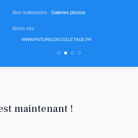
Nos réalisations :
Galeries photos
Notre site :
WWW.PATURELDECOLLETAGE.FR
DRAULT DECOLLETAGE
PATUREL DECOLLETAGE
Decolletage.xyz
SNED DECOLLETAGE
est maintenant !