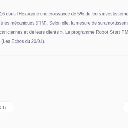
16 dans l’Hexagone une croissance de 5% de leurs investissement
tries mécaniques (FIM). Selon elle, la mesure de suramortissem
niciennes et de leurs clients ». Le programme Robot Start PME 
» (Les Echos du 20/01).
 et métaux du 06.02.17
2.17